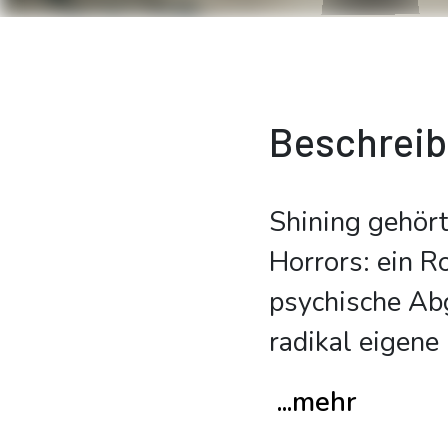
Beschrei
Shining gehör
Horrors: ein R
psychische Abg
radikal eigene 
...mehr