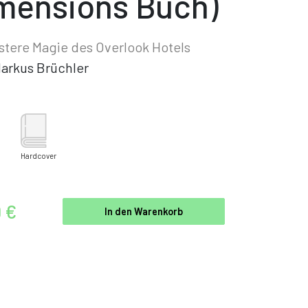
mensions Buch)
stere Magie des Overlook Hotels
arkus Brüchler
Hardcover
9 €
In den Warenkorb