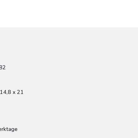
82
14,8 x 21
erktage