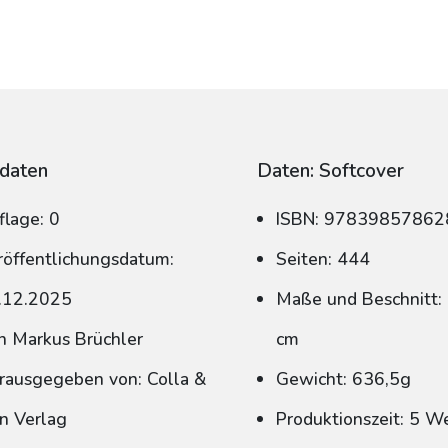
daten
Daten: Softcover
flage: 0
ISBN: 97839857862
röffentlichungsdatum:
Seiten: 444
.12.2025
Maße und Beschnitt: 
n Markus Brüchler
cm
rausgegeben von: Colla &
Gewicht: 636,5g
n Verlag
Produktionszeit: 5 W