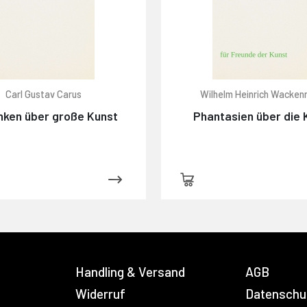
Carl Gustav Carus
Wilhelm Heinrich Wacken
ken über große Kunst
Phantasien über die 
Handling & Versand
AGB
Widerruf
Datenschu