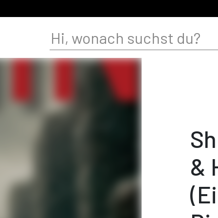
Sh
& 
(E