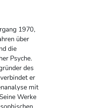
hrgang 1970,
Jahren über
nd die
her Psyche.
gründer des
verbindet er
enanalyse mit
. Seine Werke
osophischen