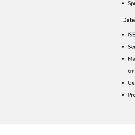
Sp
Date
IS
Se
Ma
cm
Ge
Pr