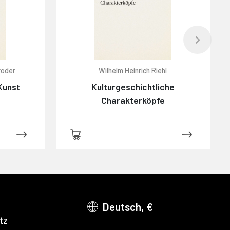
roder
Wilhelm Heinrich Riehl
Kunst
Kulturgeschichtliche
Charakterköpfe
Deutsch, €
tz