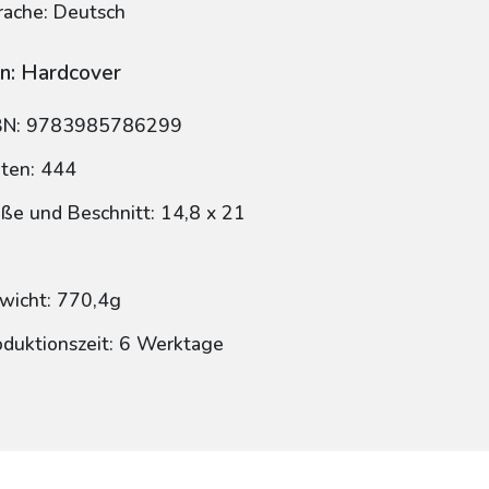
rache: Deutsch
n: Hardcover
BN: 9783985786299
iten: 444
ße und Beschnitt: 14,8 x 21
wicht: 770,4g
oduktionszeit: 6 Werktage