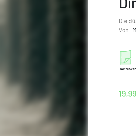
Di
Die dü
Von
M
Softcover
19,9