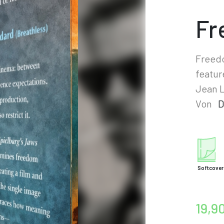
Fr
Freedo
featur
Jean L
Von
D
Softcover
19,9