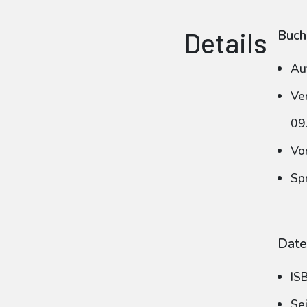
Details
Buch
Au
Ve
09
Vo
Sp
Date
IS
Se