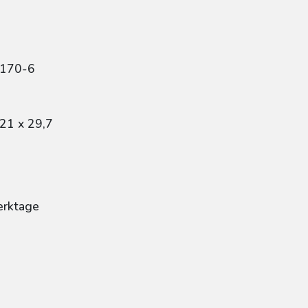
2170-6
21 x 29,7
erktage