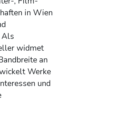
ter-, Film-
haften in Wien
nd
 Als
teller widmet
 Bandbreite an
wickelt Werke
 Interessen und
e