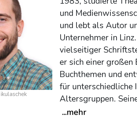
1983, studierte Thea
und Medienwissensc
und lebt als Autor u
Unternehmer in Linz.
vielseitiger Schrifts
er sich einer großen
Buchthemen und ent
für unterschiedliche
 über Dominik Mikulaschek
Altersgruppen. Sein
...
mehr