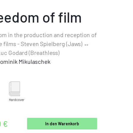
eedom of film
m in the production and reception of
e films - Steven Spielberg (Jaws) ↔
uc Godard (Breathless)
ominik Mikulaschek
Hardcover
0 €
In den Warenkorb