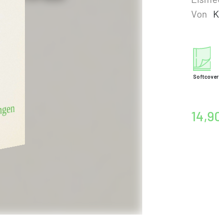
Von
K
Softcover
14,9