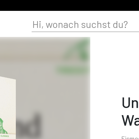
Un
Wa
Eisme