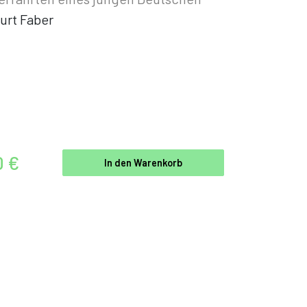
urt Faber
0 €
In den Warenkorb