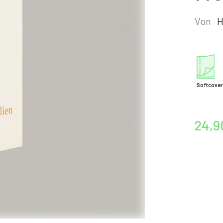
Von
H
Softcover
24,9