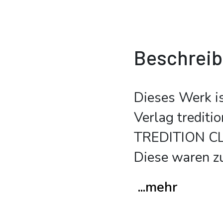
Beschrei
Dieses Werk i
Verlag trediti
TREDITION CLA
Diese waren z
...mehr