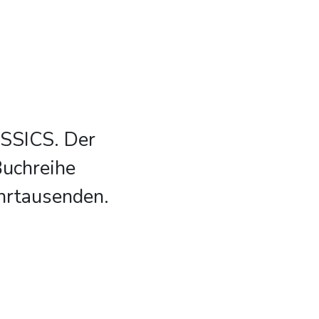
ASSICS. Der
Buchreihe
hrtausenden.