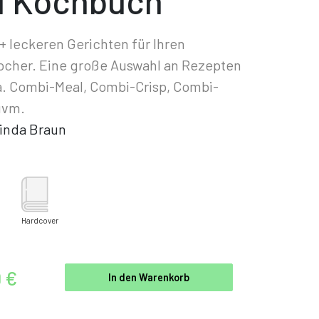
 1 Kochbuch
0+ leckeren Gerichten für Ihren
ocher. Eine große Auswahl an Rezepten
a. Combi-Meal, Combi-Crisp, Combi-
uvm.
inda Braun
Hardcover
9 €
In den Warenkorb