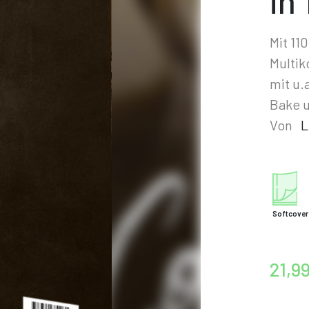
in
Mit 11
Multik
mit u.
Bake 
Von
L
Softcover
21,9