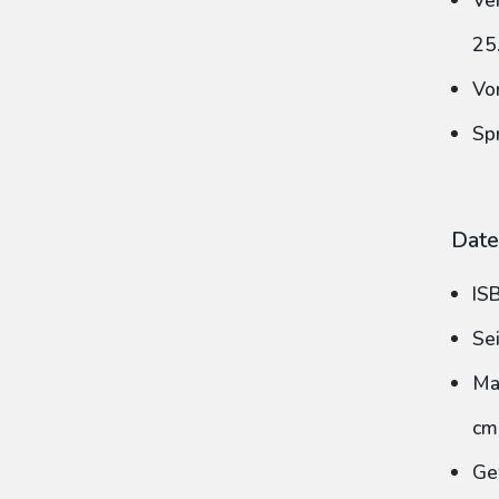
Ve
25
Vo
Sp
Date
IS
Se
Ma
cm
Ge