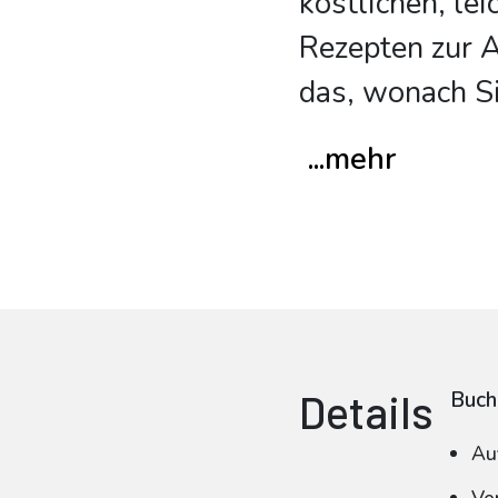
köstlichen, le
Rezepten zur 
das, wonach S
...mehr
Details
Buch
Au