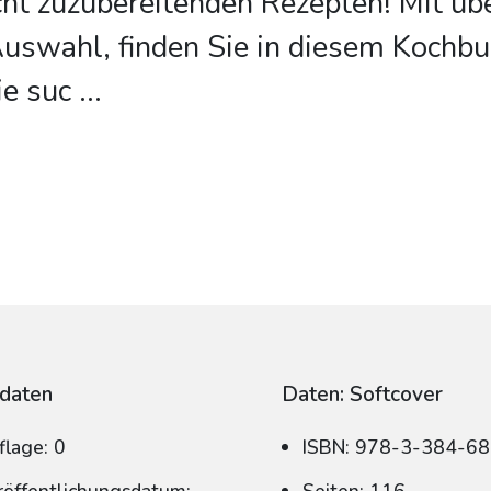
icht zuzubereitenden Rezepten! Mit ü
Auswahl, finden Sie in diesem Kochb
ie suc
...
daten
Daten: Softcover
flage: 0
ISBN: 978-3-384-6