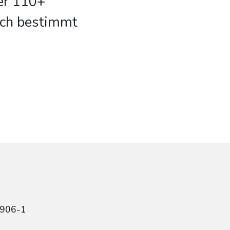
ber 110+
uch bestimmt
8906-1