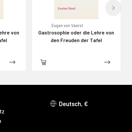
Eugen von Vaerst
ehre von
Gastrosophie oder die Lehre von
fel
den Freuden der Tafel
Deutsch, €
tz
m