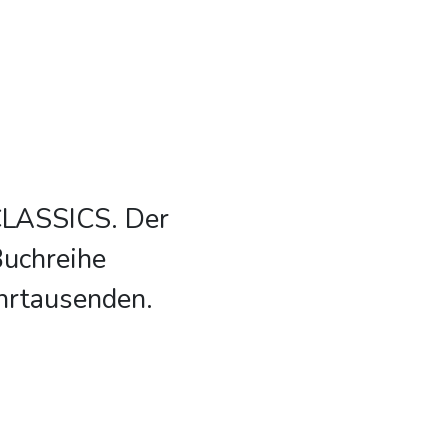
CLASSICS. Der
Buchreihe
hrtausenden.