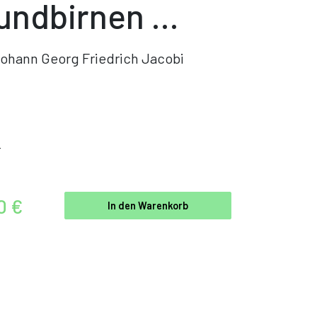
undbirnen ...
ohann Georg Friedrich Jacobi
r
0 €
In den Warenkorb