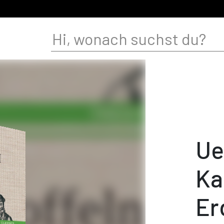
Ue
Ka
Er