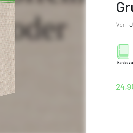
Gr
Von
J
Hardcove
24,9