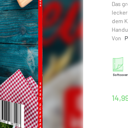
Das gr
lecker
dem K
Handu
Von
P
Softcover
14,9