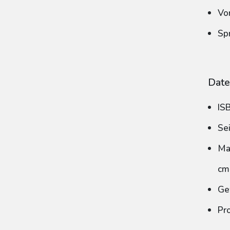
Vo
Sp
Date
IS
Se
Ma
cm
Ge
Pr