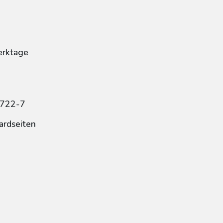
erktage
8722-7
ardseiten