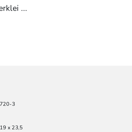
erklei
...
8720-3
19 x 23,5