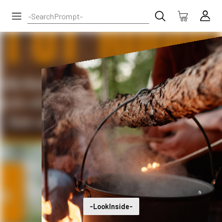
-LookInside-