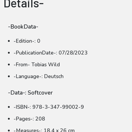
Details-
-BookData-
-Edition-: 0
-PublicationDate-: 07/28/2023
-From- Tobias Wild
-Language-: Deutsch
-Data-: Softcover
-ISBN-: 978-3-347-99002-9
-Pages-: 208
-Measures-: 18.4 x 26 cm