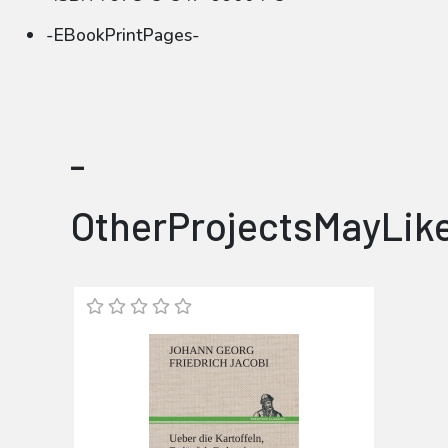
-EBookPrintPages-
-
OtherProjectsMayLik