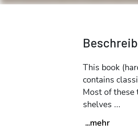
Beschrei
This book (har
contains class
Most of these t
shelves
...
...mehr