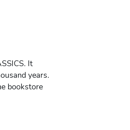
SSICS. It
housand years.
the bookstore