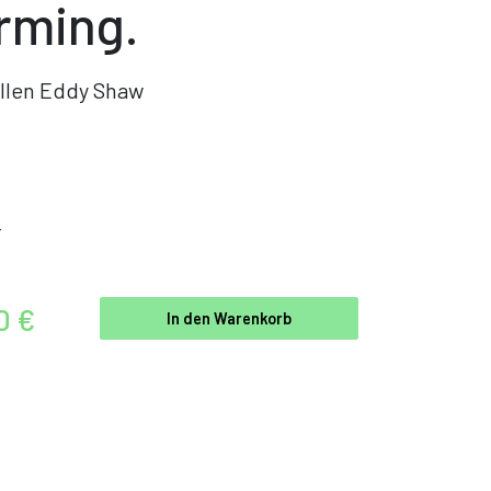
rming.
llen Eddy Shaw
r
0 €
In den Warenkorb