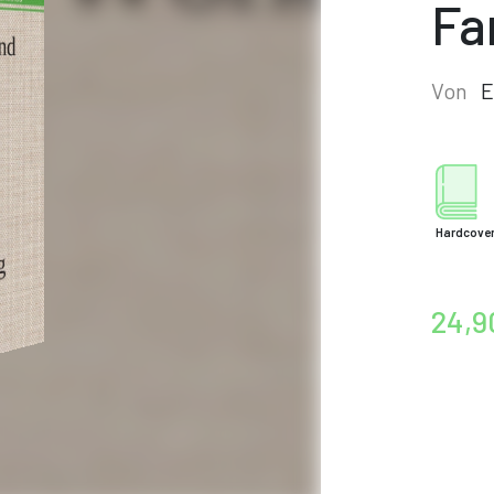
Fa
Von
E
Hardcove
24,9