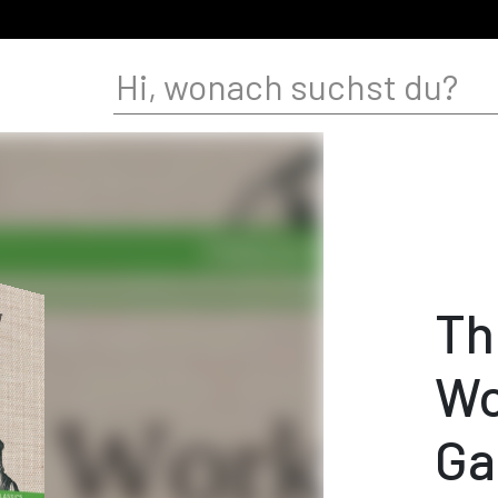
Th
Wo
Ga