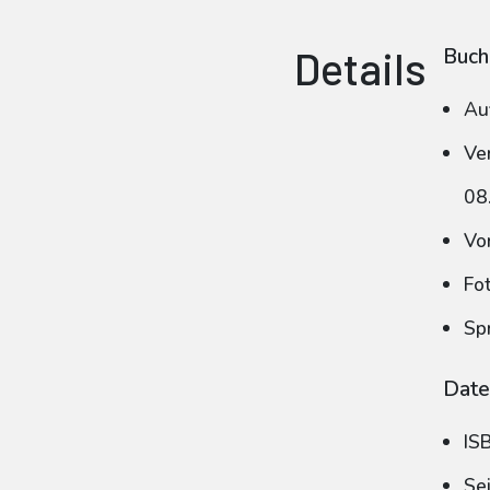
Details
Buch
Au
Ve
08
Vo
Fo
Sp
Date
IS
Se