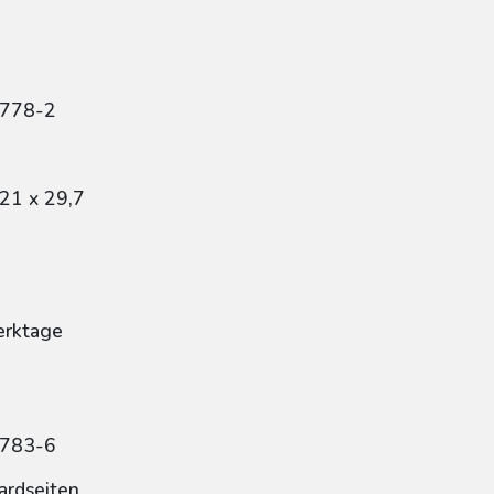
3778-2
21 x 29,7
erktage
3783-6
ardseiten