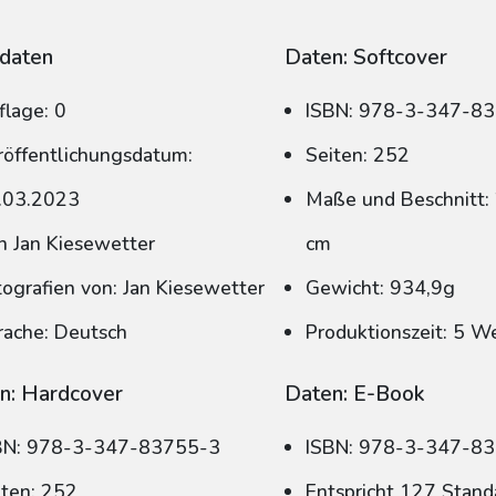
daten
Daten: Softcover
flage: 0
ISBN: 978-3-347-8
röffentlichungsdatum:
Seiten: 252
.03.2023
Maße und Beschnitt: 
n Jan Kiesewetter
cm
tografien von: Jan Kiesewetter
Gewicht: 934,9g
rache: Deutsch
Produktionszeit: 5 W
n: Hardcover
Daten: E-Book
BN: 978-3-347-83755-3
ISBN: 978-3-347-8
iten: 252
Entspricht 127 Stand