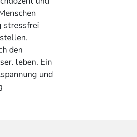
ochdozent und
h Menschen
 stressfrei
stellen.
ch den
ser. leben. Ein
tspannung und
g