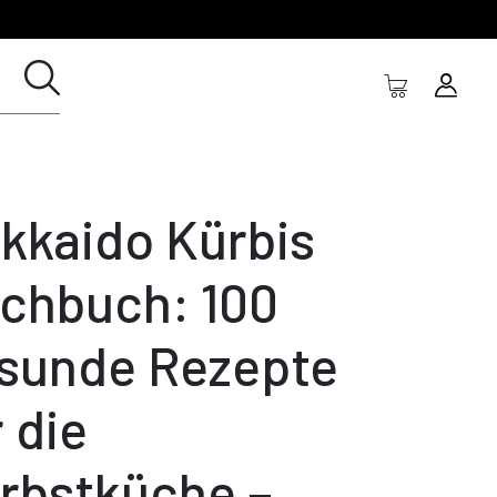
kkaido Kürbis
chbuch: 100
sunde Rezepte
r die
rbstküche –