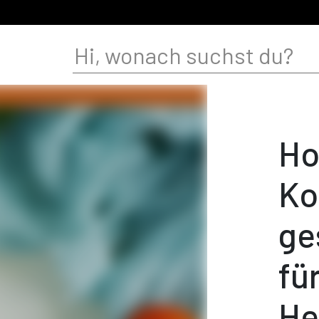
Ho
Ko
ge
fü
He