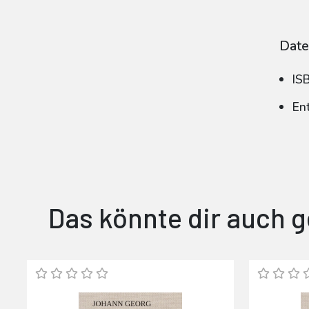
Date
IS
En
Das könnte dir auch g