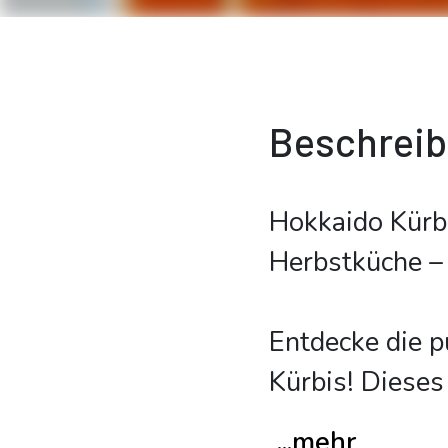
Beschrei
Hokkaido Kürb
Herbstküche –
Entdecke die p
Kürbis! Diese
...mehr