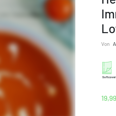
Im
Lo
Von
A
Softcover
19,9