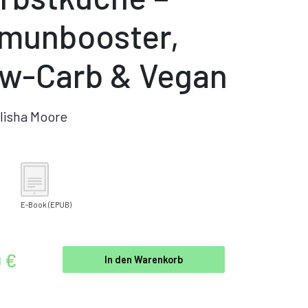
munbooster,
w-Carb & Vegan
lisha Moore
E-Book
(EPUB)
9 €
In den Warenkorb