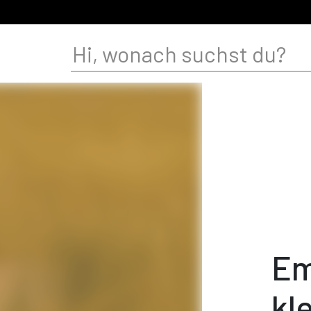
Em
kl