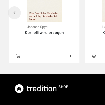
Johanna Spyri
L
Kornelli wird erzogen
K