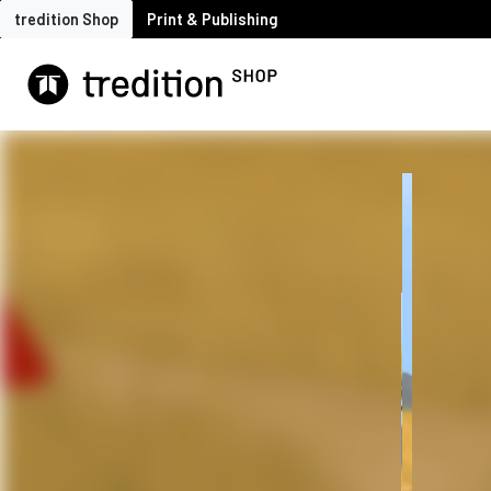
tredition Shop
Print & Publishing