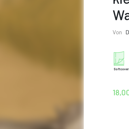
Wa
Von
D
Softcover
18,0