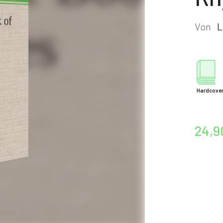
Von
L
Hardcove
24,9