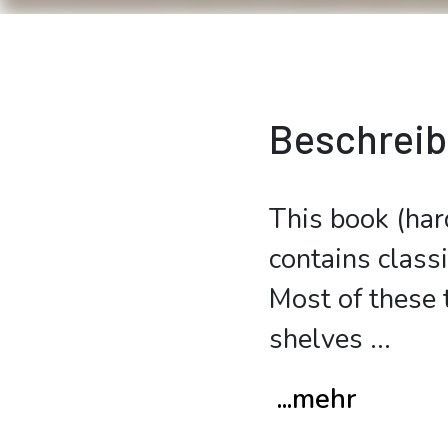
Beschrei
This book (har
contains class
Most of these t
shelves
...
...mehr