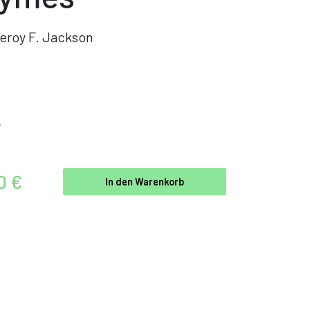
eroy F. Jackson
r
0 €
In den Warenkorb