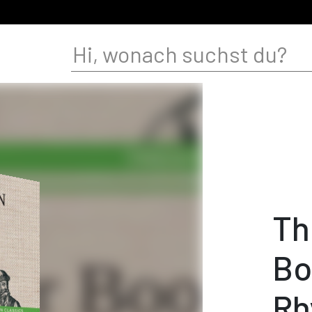
Th
Bo
Rh