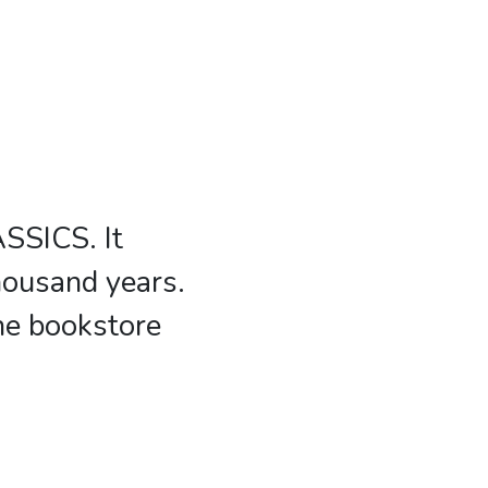
SSICS. It
housand years.
the bookstore