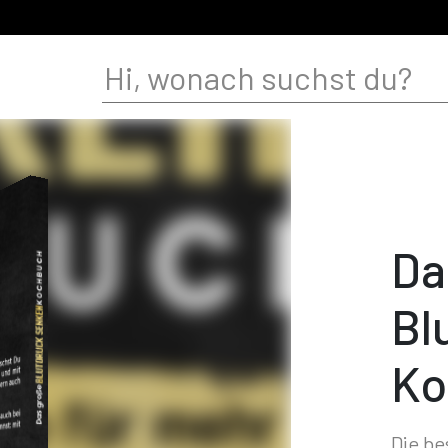
Da
Bl
Ko
Die be