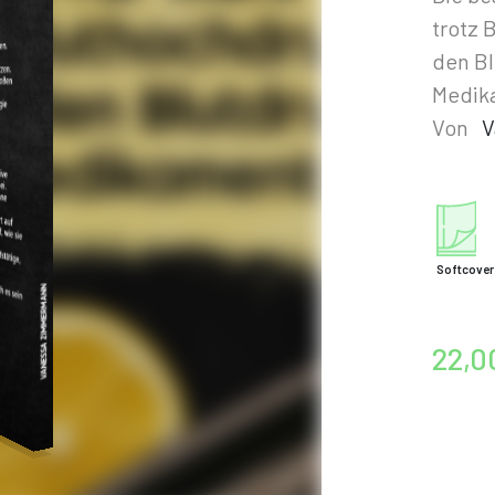
trotz 
den Bl
Medik
Von
V
Softcover
22,0