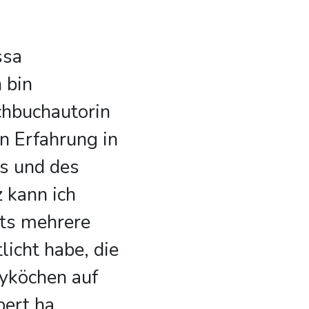
ssa
 bin
chbuchautorin
en Erfahrung in
s und des
z kann ich
its mehrere
licht habe, die
yköchen auf
bert ha