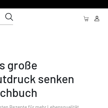
s große
utdruck senken
chbuch
sten Rezepte für mehr Lebensqualität