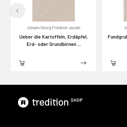
Johann Georg Friedrich Jacobi
U
Ueber die Kartoffeln, Erdäpfel,
Fundgrub
Erd- oder Grundbirnen ...