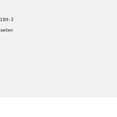
3189-3
dseiten