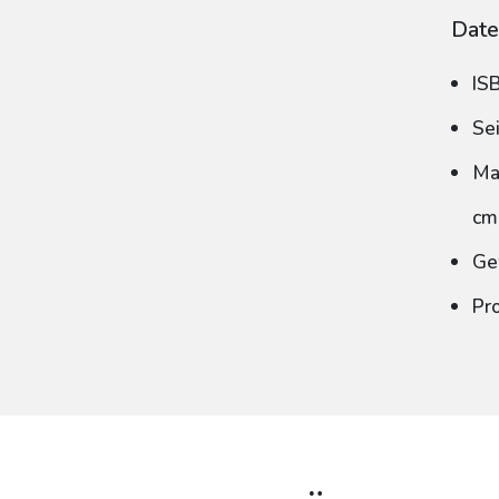
Date
IS
Se
Ma
cm
Ge
Pr