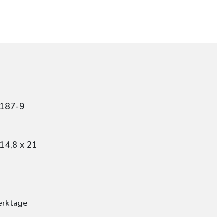
3187-9
14,8 x 21
erktage