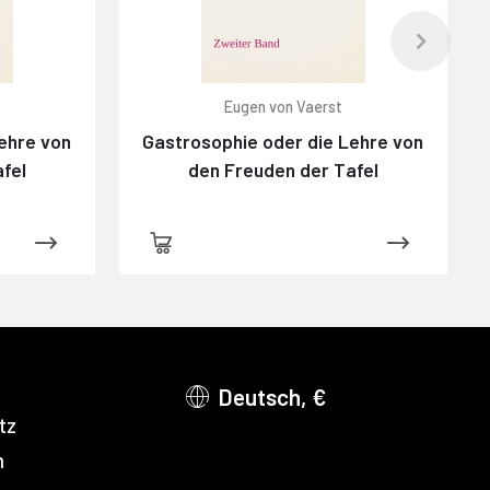
Eugen von Vaerst
ehre von
Gastrosophie oder die Lehre von
fel
den Freuden der Tafel
Deutsch, €
tz
m