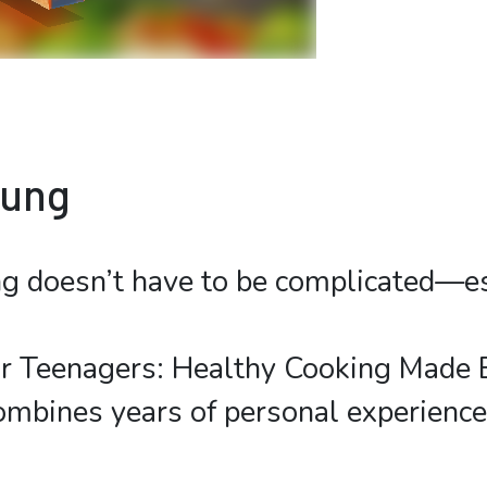
bung
g doesn’t have to be complicated—es
or Teenagers: Healthy Cooking Made 
mbines years of personal experience 