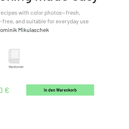
recipes with color photos—fresh,
-free, and suitable for everyday use
ominik Mikulaschek
Hardcover
0 €
In den Warenkorb