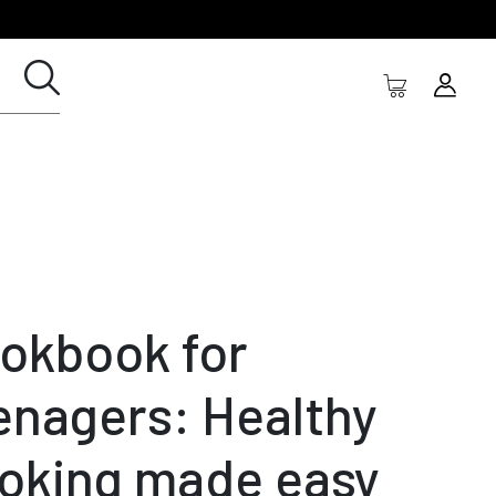
okbook for
enagers: Healthy
oking made easy