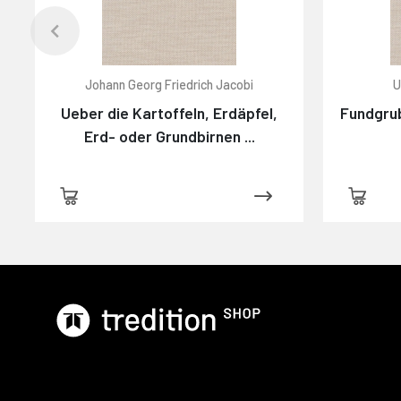
Johann Georg Friedrich Jacobi
U
Ueber die Kartoffeln, Erdäpfel,
Fundgrub
Erd- oder Grundbirnen ...