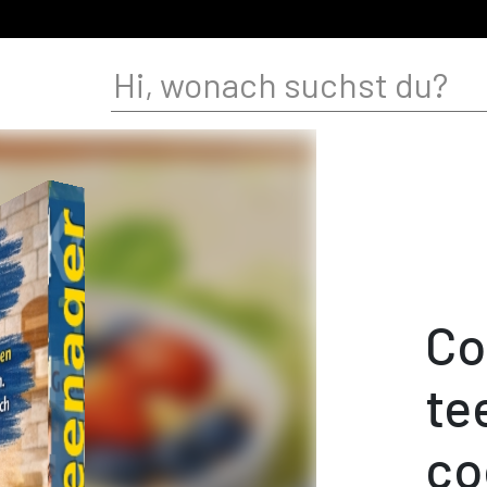
Co
te
co