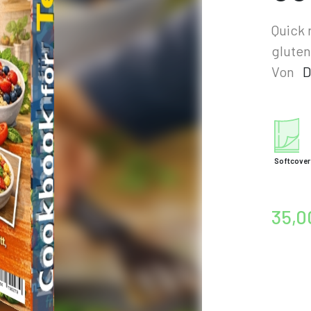
Quick 
gluten
Von
D
Softcover
35,0