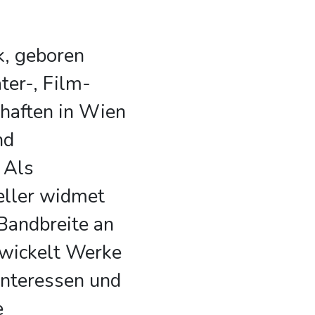
, geboren
ter-, Film-
haften in Wien
nd
 Als
teller widmet
 Bandbreite an
wickelt Werke
 Interessen und
e