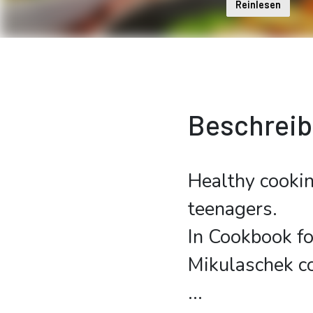
Reinlesen
Beschrei
Healthy cookin
teenagers.
In Cookbook f
Mikulaschek co
...