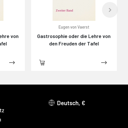
Eugen von Vaerst
ehre von
Gastrosophie oder die Lehre von
fel
den Freuden der Tafel
Deutsch, €
tz
m