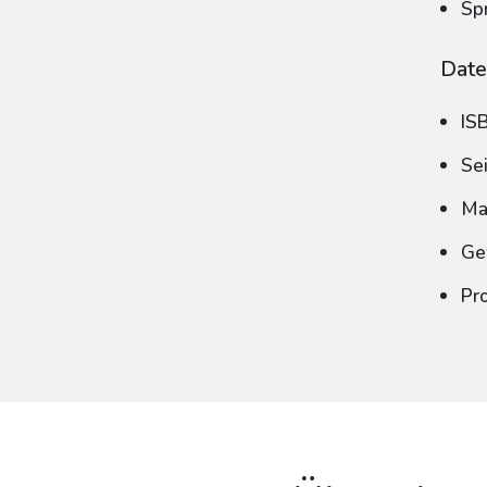
Sp
Date
IS
Se
Ma
Ge
Pr