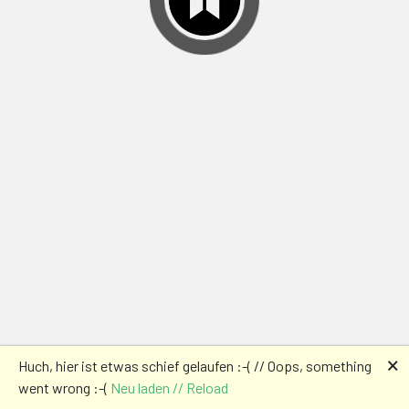
🗙
Huch, hier ist etwas schief gelaufen :-( // Oops, something
went wrong :-(
Neu laden // Reload