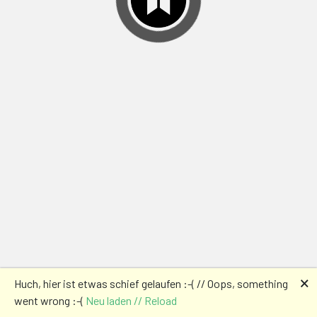
🗙
Huch, hier ist etwas schief gelaufen :-( // Oops, something
went wrong :-(
Neu laden // Reload