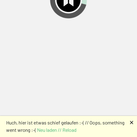
🗙
Huch, hier ist etwas schief gelaufen :-( // Oops, something
went wrong :-(
Neu laden // Reload