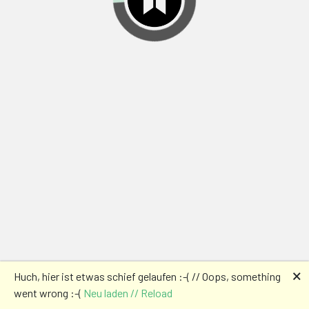
🗙
Huch, hier ist etwas schief gelaufen :-( // Oops, something
went wrong :-(
Neu laden // Reload