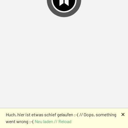
🗙
Huch, hier ist etwas schief gelaufen :-( // Oops, something
went wrong :-(
Neu laden // Reload