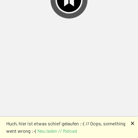
🗙
Huch, hier ist etwas schief gelaufen :-( // Oops, something
went wrong :-(
Neu laden // Reload