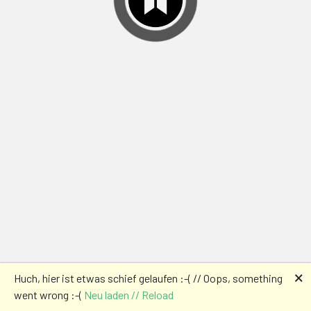
🗙
Huch, hier ist etwas schief gelaufen :-( // Oops, something
went wrong :-(
Neu laden // Reload