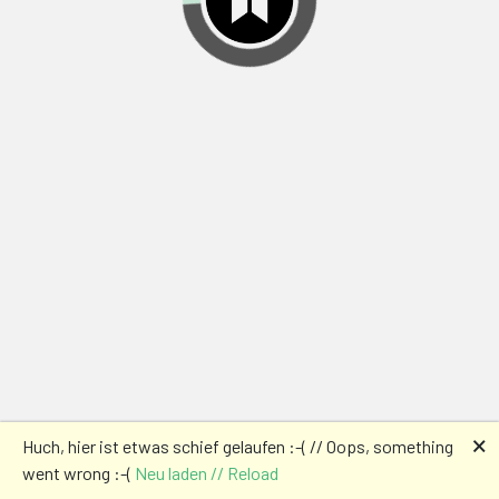
🗙
Huch, hier ist etwas schief gelaufen :-( // Oops, something
went wrong :-(
Neu laden // Reload