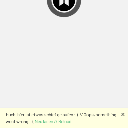
🗙
Huch, hier ist etwas schief gelaufen :-( // Oops, something
went wrong :-(
Neu laden // Reload