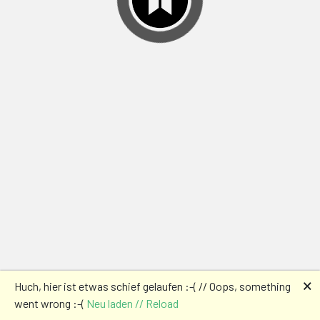
🗙
Huch, hier ist etwas schief gelaufen :-( // Oops, something
went wrong :-(
Neu laden // Reload