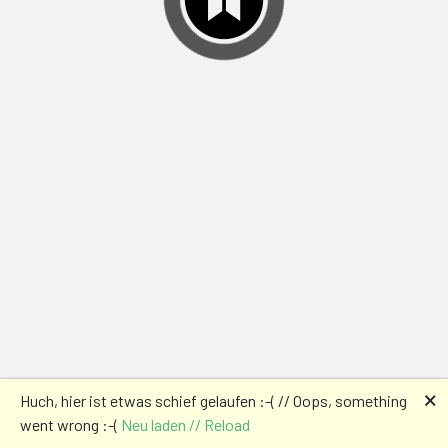
🗙
Huch, hier ist etwas schief gelaufen :-( // Oops, something
went wrong :-(
Neu laden // Reload