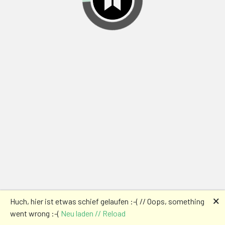
🗙
Huch, hier ist etwas schief gelaufen :-( // Oops, something
went wrong :-(
Neu laden // Reload