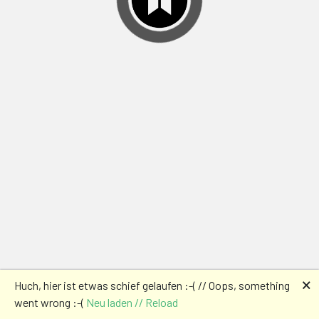
🗙
Huch, hier ist etwas schief gelaufen :-( // Oops, something
went wrong :-(
Neu laden // Reload