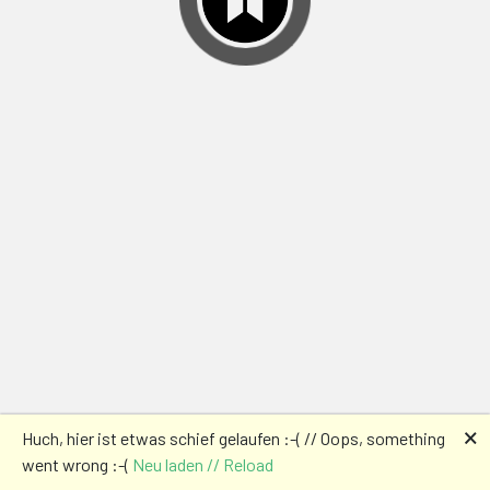
🗙
Huch, hier ist etwas schief gelaufen :-( // Oops, something
went wrong :-(
Neu laden // Reload