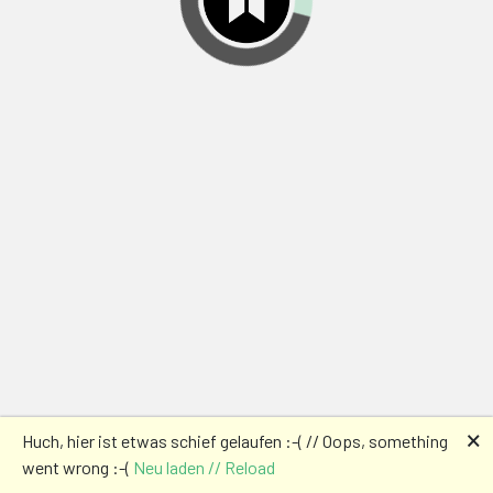
🗙
Huch, hier ist etwas schief gelaufen :-( // Oops, something
went wrong :-(
Neu laden // Reload