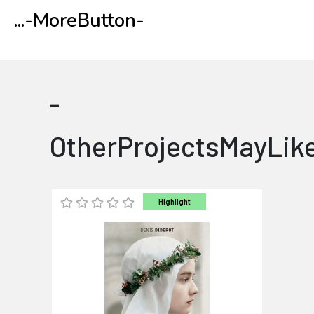
...
-MoreButton-
-
OtherProjectsMayLik
Highlight