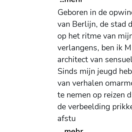
Geboren in de opwin
van Berlijn, de stad 
op het ritme van mij
verlangens, ben ik M
architect van sensue
Sinds mijn jeugd heb
van verhalen omar
te nemen op reizen di
de verbeelding prikk
afstu
...
mehr