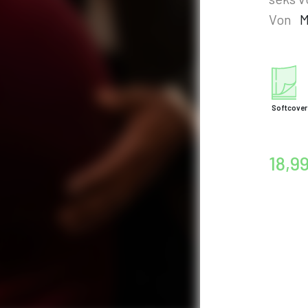
Von
M
Softcover
18,9