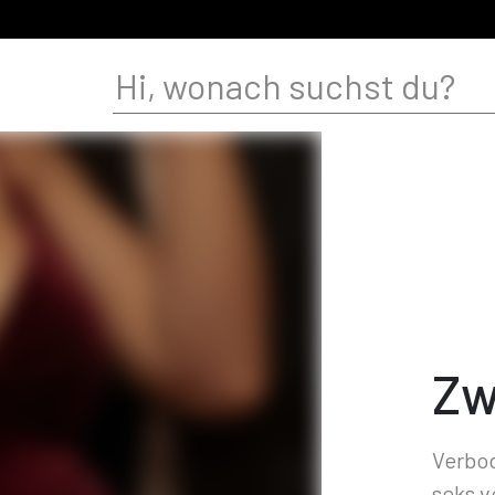
Zw
Verbod
seks v