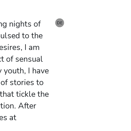
ing nights of
EN
DE
DE
pulsed to the
esires, I am
ct of sensual
 youth, I have
f stories to
hat tickle the
tion. After
es at