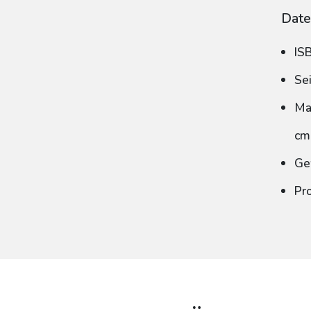
Date
IS
Se
Ma
cm
Ge
Pr