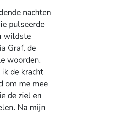
dende nachten
die pulseerde
n wildste
ia Graf, de
le woorden.
 ik de kracht
md om me mee
e de ziel en
elen. Na mijn