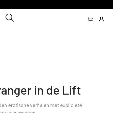
anger in de Lift
en erotische verhalen met expliciete
oor volwassenen