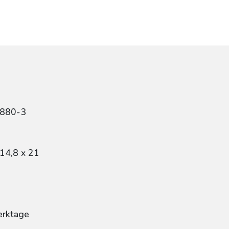
0880-3
14,8 x 21
erktage