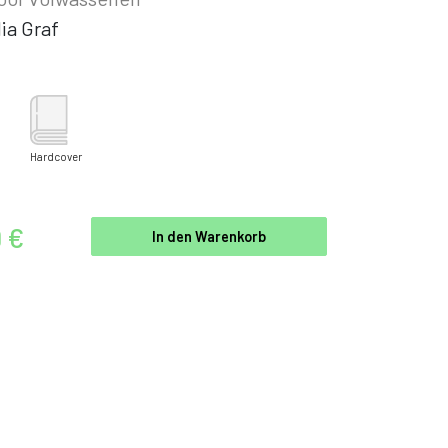
ia Graf
Hardcover
9 €
In den Warenkorb