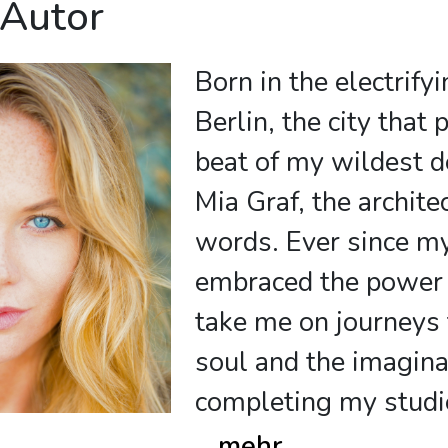
 Autor
Born in the electrify
Berlin, the city that 
beat of my wildest d
Mia Graf, the archite
words. Ever since my
embraced the power o
take me on journeys t
soul and the imagina
completing my studi
...
mehr