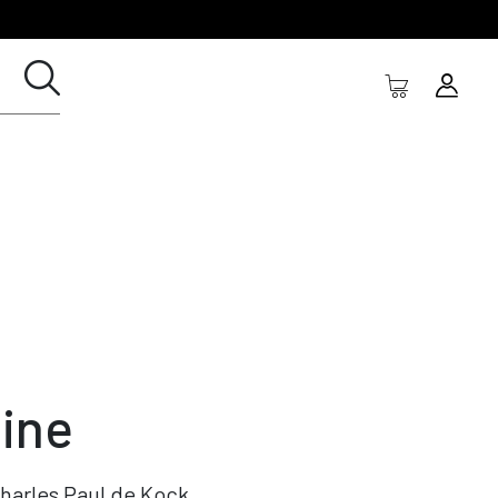
zine
harles Paul de Kock