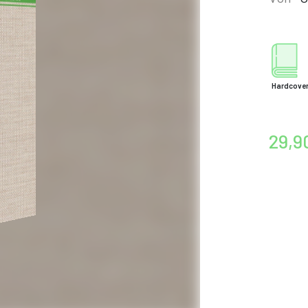
Hardcove
29,9