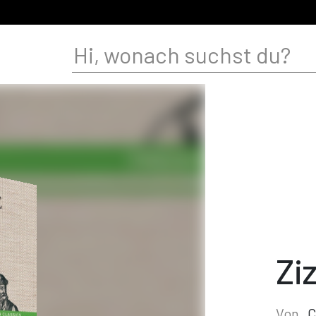
Zi
Von
C