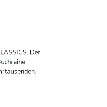
CLASSICS. Der
Buchreihe
hrtausenden.