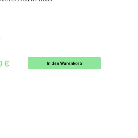
r
0 €
In den Warenkorb