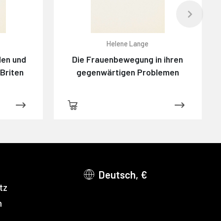
Helene Lange
len und
Die Frauenbewegung in ihren
 Briten
gegenwärtigen Problemen
Deutsch, €
tz
m