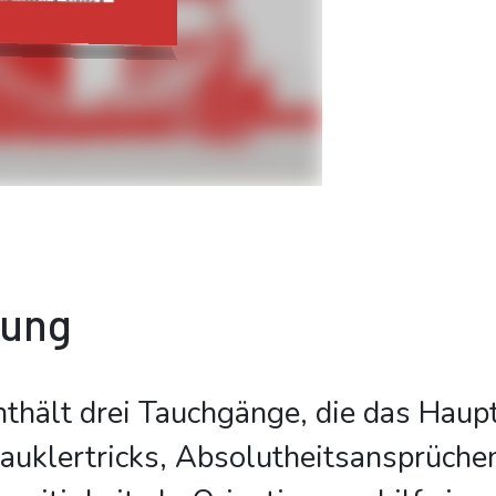
bung
nthält drei Tauchgänge, die das Hau
klertricks, Absolutheitsansprüchen 