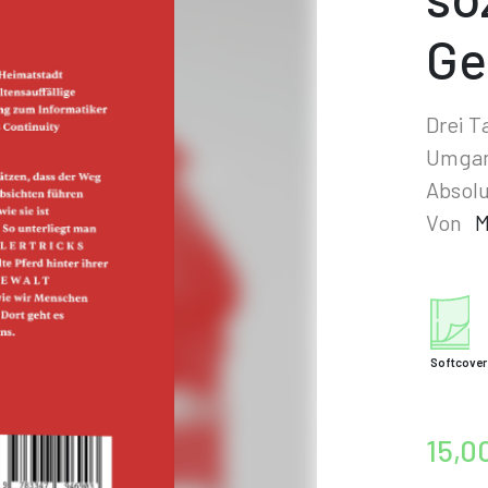
Ge
Drei 
Umgang
Absolu
Von
M
Softcover
15,0