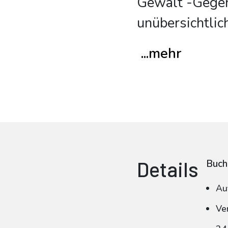
Gewalt -Gegens
unübersichtlich
...mehr
Details
Buch
Au
Ve