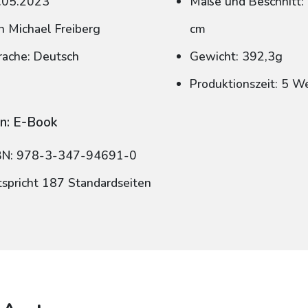
.05.2023
Maße und Beschnitt: 
n Michael Freiberg
cm
rache: Deutsch
Gewicht: 392,3g
Produktionszeit: 5 W
n: E-Book
BN: 978-3-347-94691-0
tspricht 187 Standardseiten