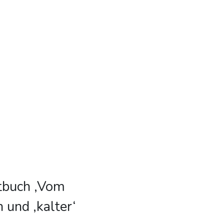
ptbuch ‚Vom
und ‚kalter‘