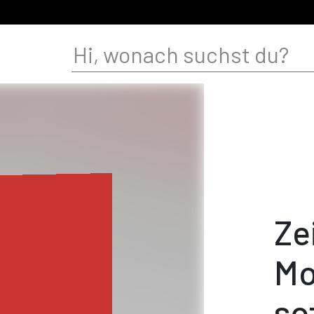
Ze
Mo
so