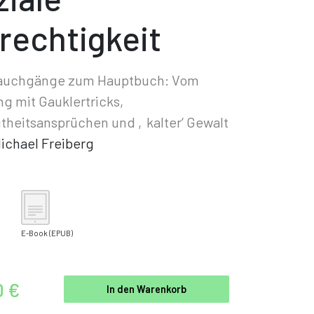
rechtigkeit
Tauchgänge zum Hauptbuch: Vom
 mit Gauklertricks,
theitsansprüchen und ‚kalter‘ Gewalt
ichael Freiberg
E-Book
(EPUB)
0 €
In den Warenkorb