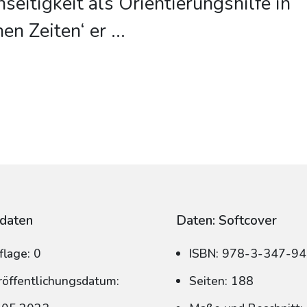
eitigkeit als Orientierungshilfe in
en Zeiten‘ er
...
daten
Daten: Softcover
flage: 0
ISBN: 978-3-347-9
röffentlichungsdatum:
Seiten: 188