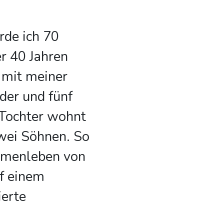
de ich 70
er 40 Jahren
 mit meiner
nder und fünf
 Tochter wohnt
wei Söhnen. So
mmenleben von
uf einem
ierte