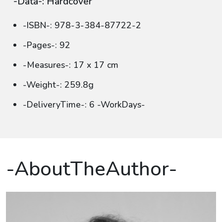
-Data-: Hardcover
-ISBN-: 978-3-384-87722-2
-Pages-: 92
-Measures-: 17 x 17 cm
-Weight-: 259.8g
-DeliveryTime-: 6 -WorkDays-
-AboutTheAuthor-