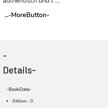
authentisch und l
...
...-MoreButton-
-
Details-
-BookData-
-Edition-: 0