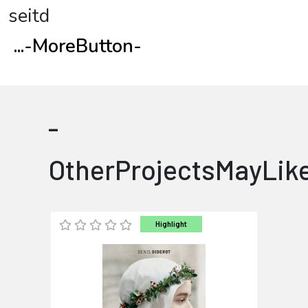
seitd
...
-MoreButton-
-
OtherProjectsMayLik
Highlight