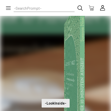
-LookInside-