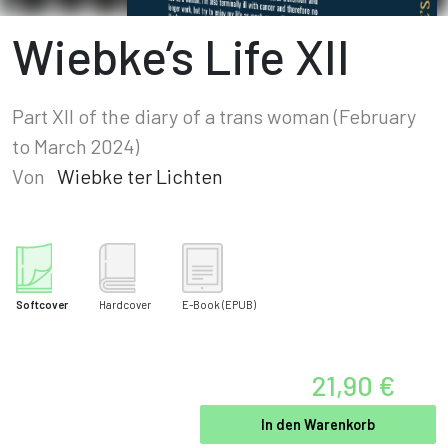
Wiebke’s Life XII
Part XII of the diary of a trans woman (February
to March 2024)
Von
Wiebke ter Lichten
Softcover
Hardcover
E-Book
(EPUB)
21,90 €
In den Warenkorb