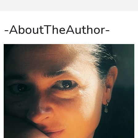
-AboutTheAuthor-