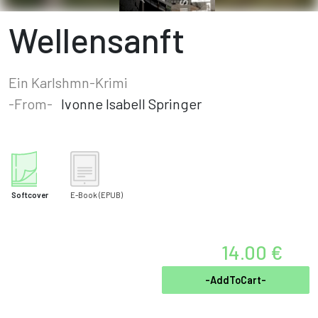
Wellensanft
Ein Karlshmn-Krimi
-From-
Ivonne Isabell Springer
Softcover
E-Book
(EPUB)
14.00 €
-AddToCart-