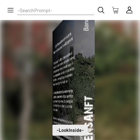
-LookInside-