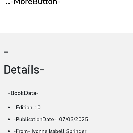
...-MoreButton-
-
Details-
-BookData-
-Edition-: 0
-PublicationDate-: 07/03/2025
-From- Ivonne Isabell Springer