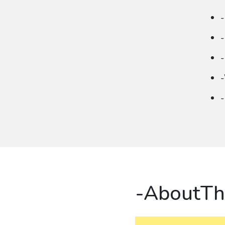
-
-
-
-
-AboutTh