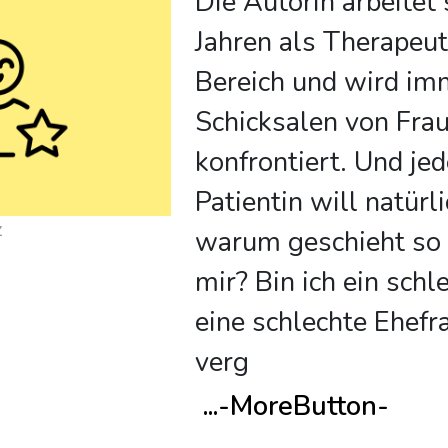
Die Autorin arbeitet 
Jahren als Therapeut
Bereich und wird im
Schicksalen von Fra
konfrontiert. Und jed
Patientin will natürl
z
warum geschieht so 
mir? Bin ich ein sch
eine schlechte Ehefr
verg
...
-MoreButton-