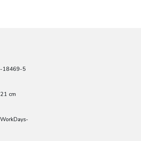
7-18469-5
 21 cm
 -WorkDays-