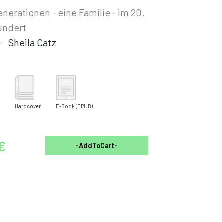
enerationen - eine Familie - im 20.
undert
-
Sheila Catz
Hardcover
E-Book
(EPUB)
 €
-AddToCart-