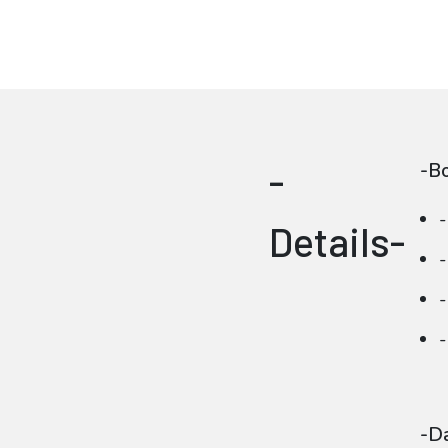
-
-B
-
Details-
-
-
-
-Da