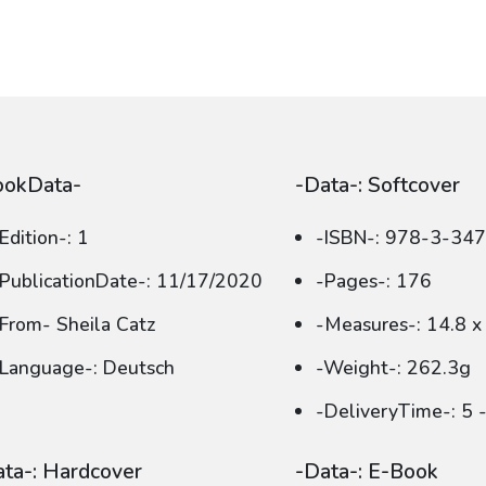
ookData-
-Data-: Softcover
Edition-: 1
-ISBN-: 978-3-34
PublicationDate-: 11/17/2020
-Pages-: 176
From- Sheila Catz
-Measures-: 14.8 x
Language-: Deutsch
-Weight-: 262.3g
-DeliveryTime-: 5
ta-: Hardcover
-Data-: E-Book