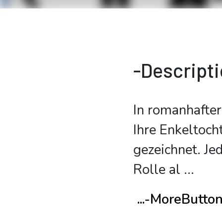
-Descript
In romanhafter
Ihre Enkeltoch
gezeichnet. Je
Rolle al
...
...-MoreButto