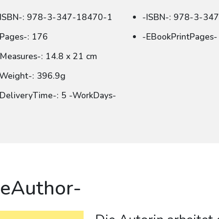
-ISBN-: 978-3-347-18470-1
-ISBN-: 978-3-34
Pages-: 176
-EBookPrintPages-
Measures-: 14.8 x 21 cm
Weight-: 396.9g
DeliveryTime-: 5 -WorkDays-
eAuthor-