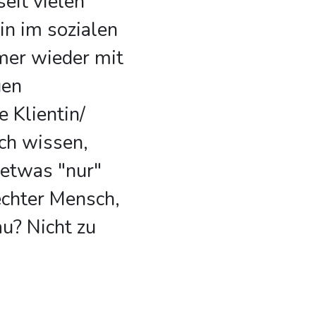
seit vielen
in im sozialen
mer wieder mit
uen
e Klientin/
ich wissen,
etwas "nur"
lechter Mensch,
au? Nicht zu