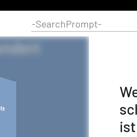
We
sc
ist