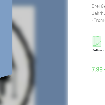
Drei G
Jahrh
-From
Softcover
7.99