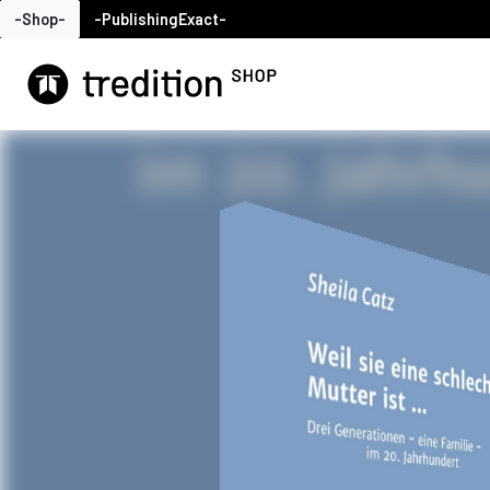
-Shop-
-PublishingExact-