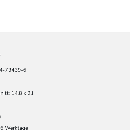
r
84-73439-6
itt: 14,8 x 21
g
: 6 Werktage