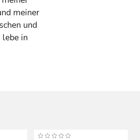
 meiner
und meiner
ischen und
 lebe in