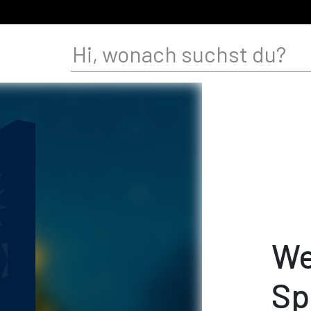
We
Sp