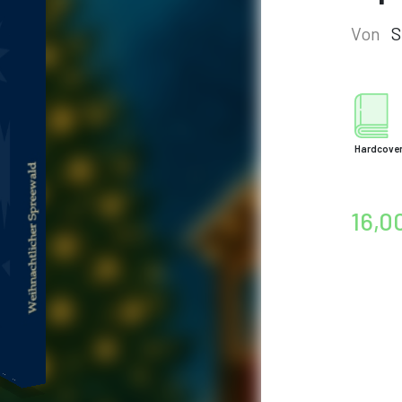
Von
S
Hardcove
16,0