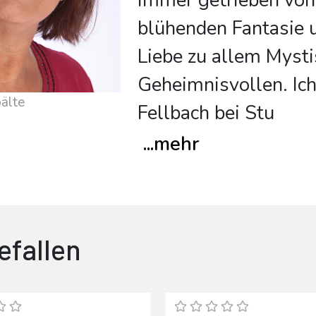
immer getrieben von
blühenden Fantasie 
Liebe zu allem Myst
Geheimnisvollen. Ich
älte
Fellbach bei Stu
...
mehr
efallen