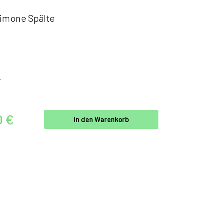
imone Spälte
r
0 €
In den Warenkorb