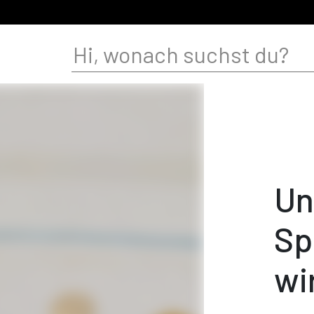
Un
Sp
wi