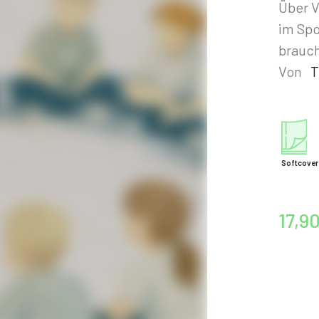
Über V
im Sp
brauch
Von
T
Softcover
17,9