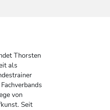
ndet Thorsten
eit als
ndestrainer
 Fachverbands
Wege von
kunst. Seit