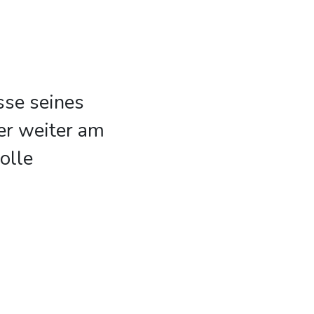
sse seines
er weiter am
olle