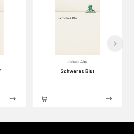
Juhani Aho
7
Schweres Blut