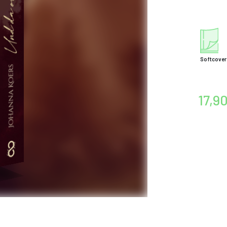
Softcover
17,9