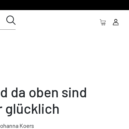
d da oben sind
r glücklich
ohanna Koers