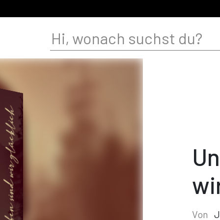
Un
wi
Von
J