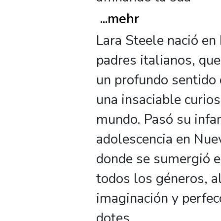
...
mehr
Lara Steele nació en
padres italianos, que
un profundo sentido d
una insaciable curios
mundo. Pasó su infan
adolescencia en Nuev
donde se sumergió e
todos los géneros, 
imaginación y perfe
dotes