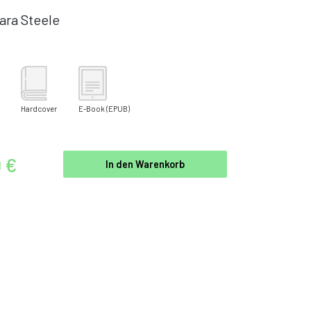
ara Steele
Hardcover
E-Book
(EPUB)
9 €
In den Warenkorb