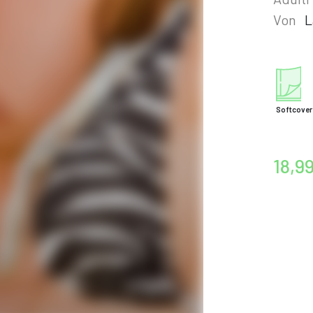
Von
L
Softcover
18,9