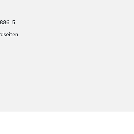
6886-5
rdseiten