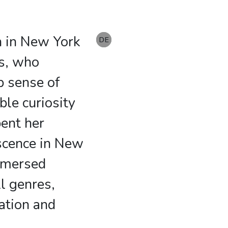
n in New York
EN
DE
DE
ts, who
ep sense of
ble curiosity
pent her
scence in New
mmersed
ll genres,
ation and