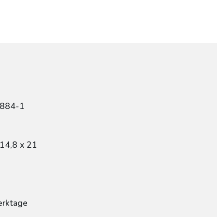
6884-1
14,8 x 21
erktage