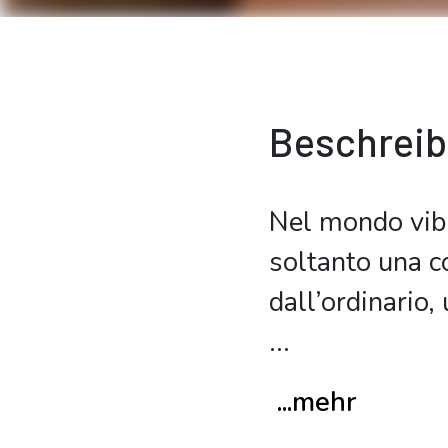
Beschrei
Nel mondo vibr
soltanto una co
dall’ordinario,
...
...mehr