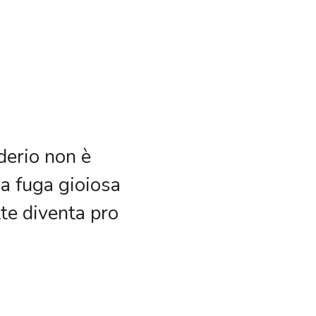
derio non è
na fuga gioiosa
tte diventa pro