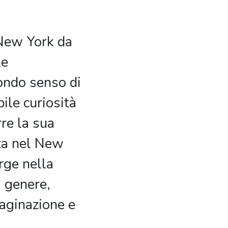
 New York da
le
ondo senso di
bile curiosità
re la sua
za nel New
rge nella
i genere,
aginazione e