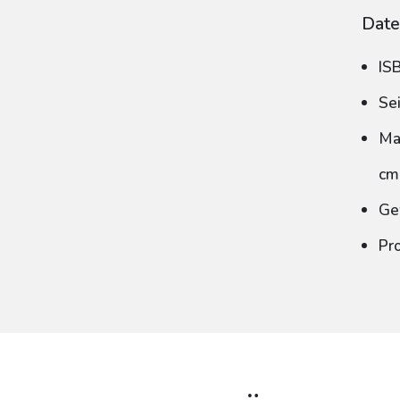
Date
IS
Se
Ma
cm
Ge
Pr