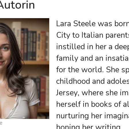
Autorin
Lara Steele was bor
City to Italian paren
instilled in her a de
family and an insatia
for the world. She s
childhood and adole
Jersey, where she i
herself in books of a
nurturing her imagin
e
honing her writing