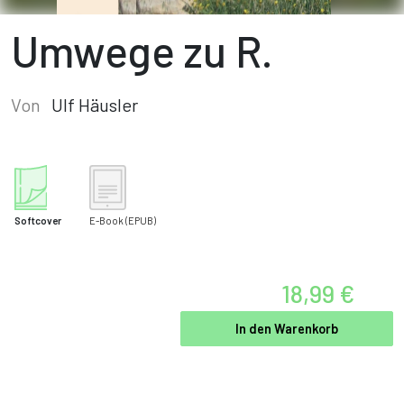
Umwege zu R.
Von
Ulf Häusler
Softcover
E-Book
(EPUB)
18,99 €
In den Warenkorb