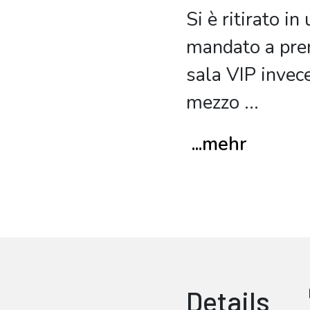
Si è ritirato i
mandato a pren
sala VIP invec
mezzo
...
...mehr
Details