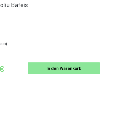
oliu Bafeis
PUB)
 €
In den Warenkorb