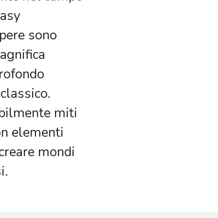
tasy
pere sono
agnifica
profondo
classico.
ilmente miti
on elementi
 creare mondi
i.