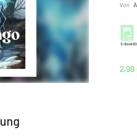
Von
A
E-Book
(E
2,99
bung