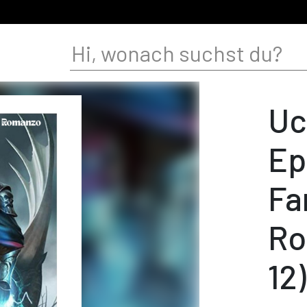
Uc
Ep
Fa
Ro
12)