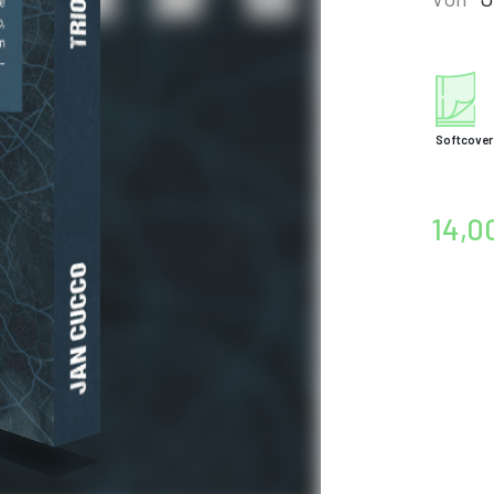
Softcover
14,0