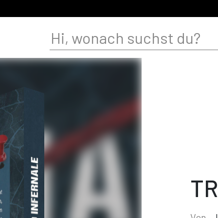
TR
Von
J