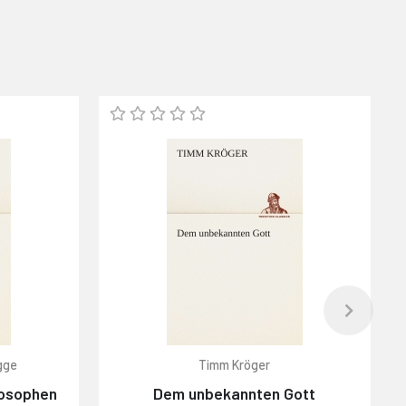
igge
Timm Kröger
losophen
Dem unbekannten Gott