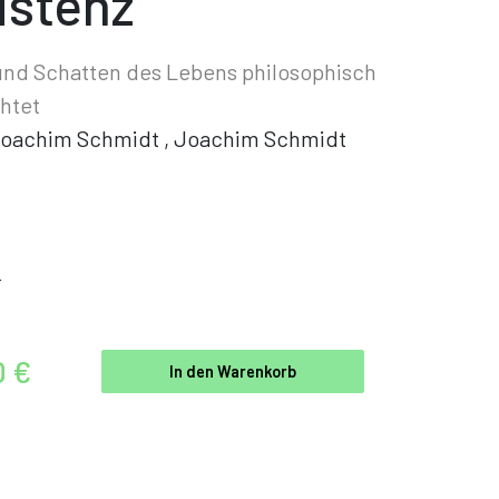
istenz
und Schatten des Lebens philosophisch
htet
oachim Schmidt
,
Joachim Schmidt
r
0 €
In den Warenkorb