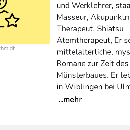
und Werklehrer, staat
Masseur, Akupunkt
Therapeut, Shiatsu-
Atemtherapeut, Er s
chmidt
mittelalterliche, my
Romane zur Zeit des
Münsterbaues. Er leb
in Wiblingen bei Ul
...
mehr