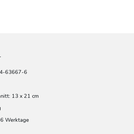
r
84-63667-6
itt: 13 x 21 cm
g
: 6 Werktage