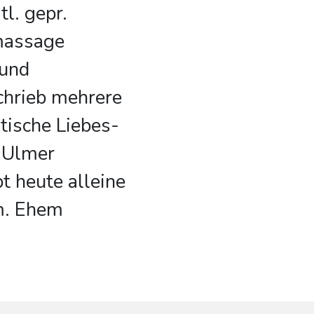
l. gepr.
massage
 und
chrieb mehrere
stische Liebes-
 Ulmer
t heute alleine
m. Ehem