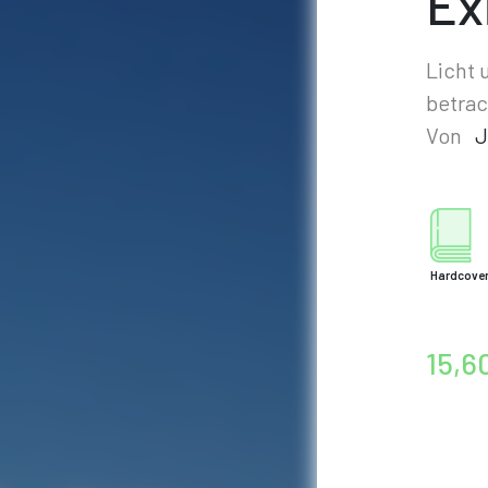
Ex
Licht 
betrac
Von
J
Hardcove
15,6