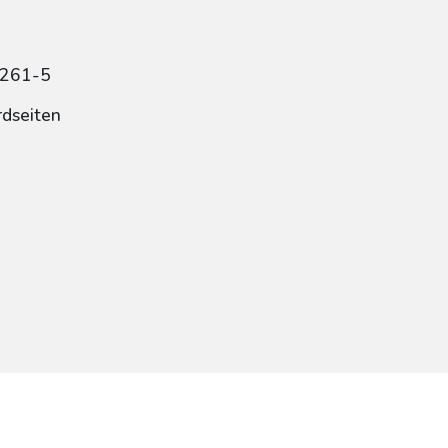
4261-5
rdseiten