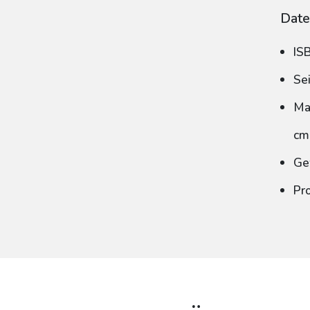
Date
IS
Se
Ma
cm
Ge
Pr