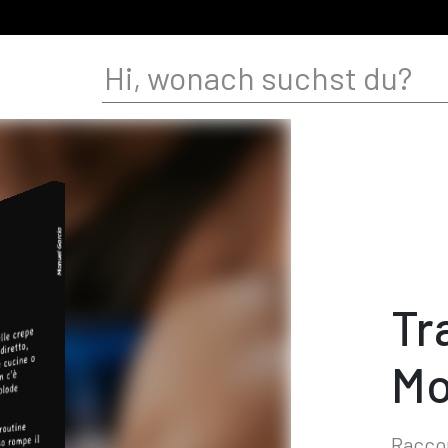
Tr
Mo
Raccon