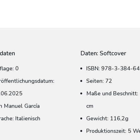
daten
Daten: Softcover
flage: 0
ISBN: 978-3-384-6
röffentlichungsdatum:
Seiten: 72
.06.2025
Maße und Beschnitt: 
n Manuel García
cm
ache: Italienisch
Gewicht: 116,2g
Produktionszeit: 5 W