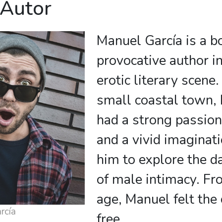
 Autor
Manuel García is a b
provocative author i
erotic literary scene.
small coastal town,
had a strong passion
and a vivid imaginat
him to explore the d
of male intimacy. F
age, Manuel felt the 
rcía
free