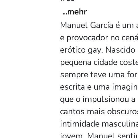
...
mehr
Manuel García é um 
e provocador no cenár
erótico gay. Nascid
pequena cidade coste
sempre teve uma for
escrita e uma imagin
que o impulsionou a 
cantos mais obscuro
intimidade masculin
jovem, Manuel sentiu