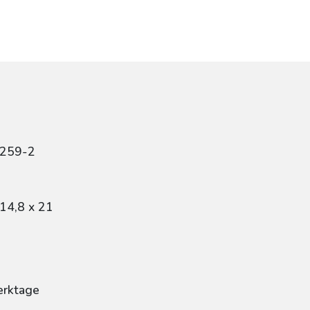
4259-2
14,8 x 21
erktage