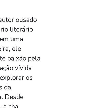
autor ousado
io literário
o em uma
ira, ele
te paixão pela
ação vívida
explorar os
s da
a. Desde
 a cha