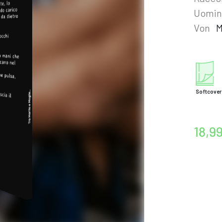
Uomini
Von
M
Softcover
18,9