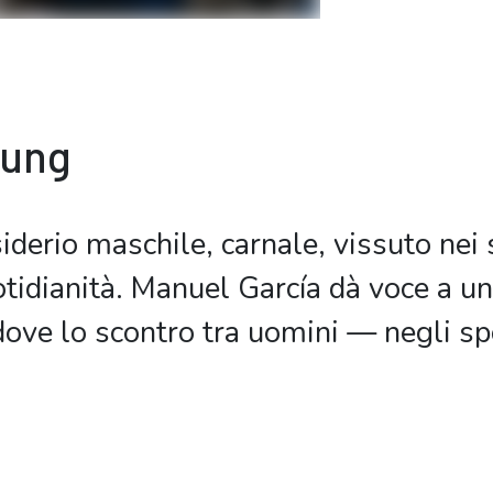
bung
iderio maschile, carnale, vissuto nei s
otidianità. Manuel García dà voce a u
, dove lo scontro tra uomini — negli sp