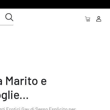
a Marito e
glie...
ti Erotici Gay di Sesso Esplicito per