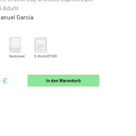
 Adulti
anuel García
Hardcover
E-Book
(EPUB)
9 €
In den Warenkorb