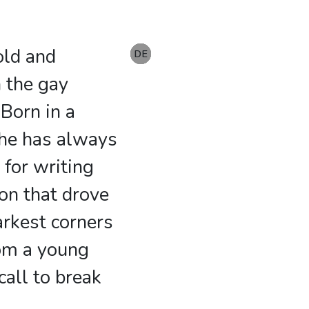
old and
EN
DE
DE
DE
DE
DE
n the gay
 Born in a
 he has always
 for writing
ion that drove
arkest corners
rom a young
call to break