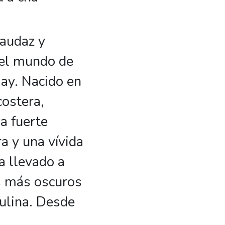
 audaz y
 el mundo de
 gay. Nacido en
ostera,
a fuerte
ra y una vívida
a llevado a
s más oscuros
ulina. Desde