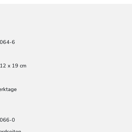
4064-6
 12 x 19 cm
erktage
4066-0
ardseiten