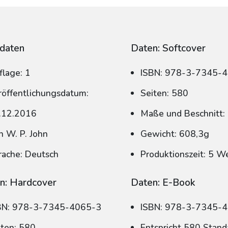
daten
Daten: Softcover
flage: 1
ISBN: 978-3-7345-
röffentlichungsdatum:
Seiten: 580
.12.2016
Maße und Beschnitt:
n W. P. John
Gewicht: 608,3g
rache: Deutsch
Produktionszeit: 5 W
n: Hardcover
Daten: E-Book
BN: 978-3-7345-4065-3
ISBN: 978-3-7345-
iten: 580
Entspricht 580 Stand