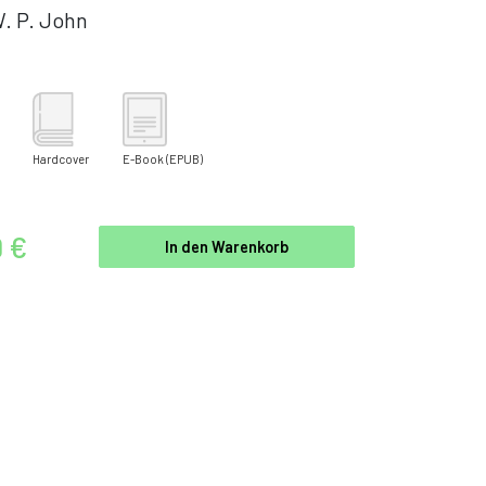
. P. John
Hardcover
E-Book
(EPUB)
9 €
In den Warenkorb