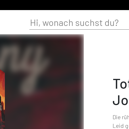
To
Jo
Die rü
Leid g