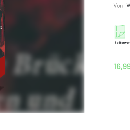
Von
W
Softcover
16,9