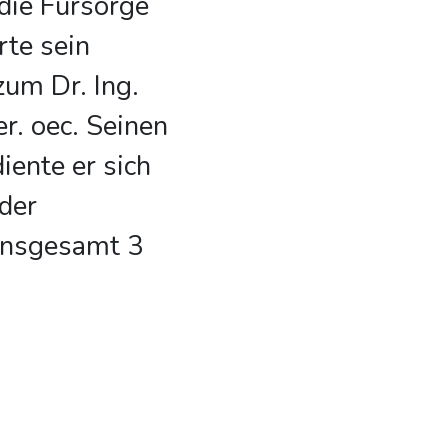
 die Fürsorge
rte sein
zum Dr. Ing.
r. oec. Seinen
iente er sich
 der
 insgesamt 3