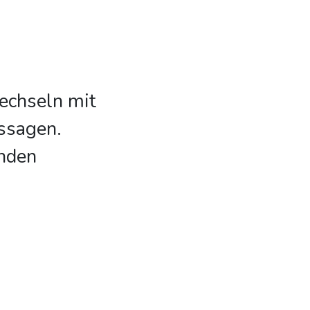
wechseln mit
ssagen.
enden