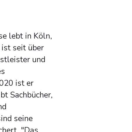
e lebt in Köln,
ist seit über
stleister und
es
20 ist er
ibt Sachbücher,
nd
ind seine
chert. "Das