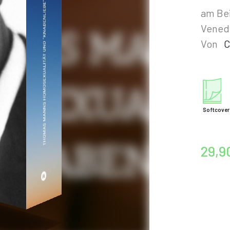
am Bei
Vened
Von
C
Softcover
29,9