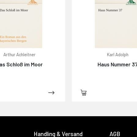
Arthur Achleitner
Karl Adolph
as Schloß im Moor
Haus Nummer 3
Handling & Versand
AGB