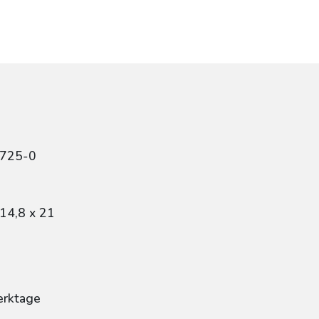
9725-0
14,8 x 21
erktage