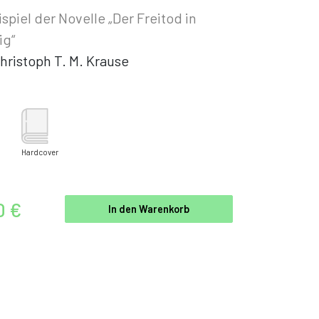
spiel der Novelle „Der Freitod in
ig“
hristoph T. M. Krause
Hardcover
0 €
In den Warenkorb