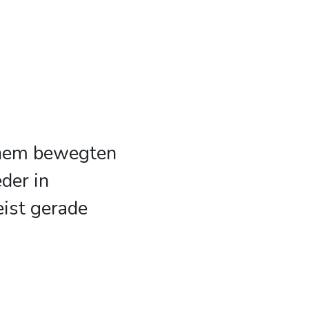
inem bewegten
der in
eist gerade