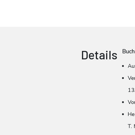
Details
Buch
Au
Ve
13
Vo
He
T.