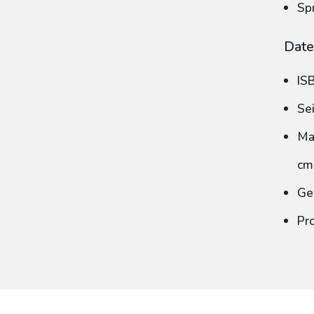
Sp
Date
IS
Se
Ma
cm
Ge
Pr