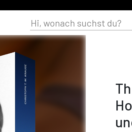
Th
Ho
un