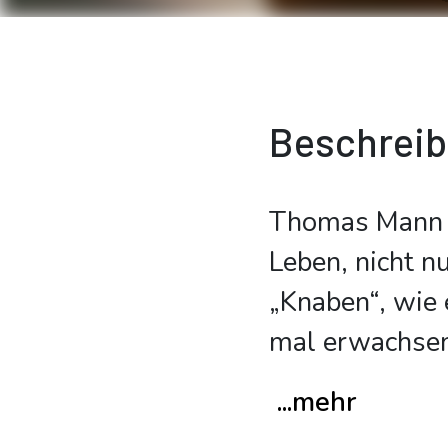
Beschrei
Thomas Mann w
Leben, nicht n
„Knaben“, wie 
mal erwachse
...mehr