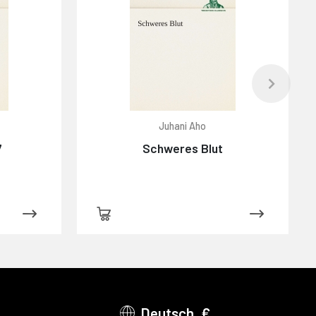
Juhani Aho
7
Schweres Blut
Deutsch, €